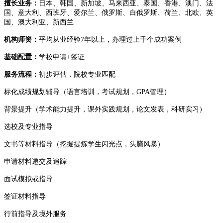
擅长业务：
日本、韩国、新加坡、马来西亚、泰国、香港、澳门、
法
国
、
意大利
、
西班牙
、
爱尔兰、
俄罗斯
、
白俄罗斯、
荷兰
、
北欧、英
国、澳大利亚、新西兰
机构师资：
平均从业经验
7年以上，办理过上千个成功案例
基础配置：
学校申请
+签证
服务流程：
初步评估，院校专业匹配
标化成绩规划辅导（语言培训，考试规划，
GPA管理）
背景提升（学术能力提升，课外实践规划，论文发表，科研实习）
选校及专业指导
文书等材料指导（挖掘提炼学生闪光点，头脑风暴）
申请材料递交及追踪
面试模拟或指导
签证材料指导
行前指导及境外服务