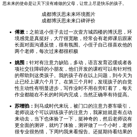
思未来的使命是让天下没有难做的父母，让世上尽是快乐的孩子。
成都博沃思未来环境图片
成都博沃思未来口碑评价
傅漱：
之前送小侄子去过一次壹方城四楼的博沃思，环
境感觉是真挺好，大厅很宽敞，经常会有老师课后跟家
长面对面沟通反馈，很有氛围。小侄子自己很喜欢他的
两个老师，每次过来都很积极
姚围：
针对有注意力缺陷，多动，语言发育迟缓或者各
项社交往障碍的小朋友，他们开发的课程可以有针对性
的帮助到这类孩子。我的孩子存在以上问题，到今天为
止已经上课六个月了。在第三个月时，发现孩子的自觉
性主动性有明显进步，写作业时不用在旁盯着了，每天
作业都能在不长的时间内完成，当然正确率有待提高。
苏噌驺：
到马成时代来玩，被门口的注意力赛车吸引，
老师说这个可以训练孩子的注意力，我家娃就是有点动
来动去，当下也体验了一下，挺神奇的，然后老师说有
更全面的测评，就约了体验，测评做了一个小时，老师
很专业很热情，下周约我来看报告。还挺期待看结果的