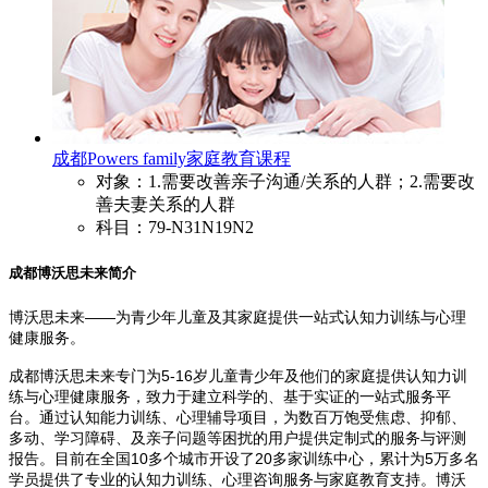
成都Powers family家庭教育课程
对象：1.需要改善亲子沟通/关系的人群；2.需要改
善夫妻关系的人群
科目：79-N31N19N2
成都博沃思未来简介
博沃思未来——为青少年儿童及其家庭提供一站式认知力训练与心理
健康服务。
成都博沃思未来
专门为
5-16
岁儿童青少年及他们的家庭提供认知力训
练与心理健康服务，致力于建立科学的、基于实证的一站式服务平
台。通过认知能力训练、心理辅导项目，为数百万饱受焦虑、抑郁、
多动、学习障碍、及亲子问题等困扰的用户提供定制式的服务与评测
报告。目前在全国
10
多个城市开设了
20
多家训练中心，累计为
5
万多名
学员提供了专业的认知力训练、心理咨询服务与家庭教育支持。博沃