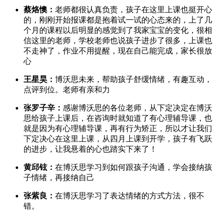
蔡烙懊：
老师都很认真负责，孩子在这里上课也挺开心
的，刚刚开始报课都是抱着试一试的心态来的，上了几
个月的课程以后明显的感觉到了我家宝宝的变化，很相
信这里的老师，学校老师也说孩子进步了很多，上课也
不走神了，作业不用提醒，现在自己能完成，家长很放
心
王星昊：
博沃思未来，帮助孩子舒缓情绪，有趣互动，
点评到位。老师有亲和力
张罗子辛：
感谢博沃思的各位老师，从下定决定在博沃
思给孩子上课后，在咨询时就知道了有心理辅导课，也
就是因为有心理辅导课，再有行为矫正，所以才让我们
下定决心在这里上课，从四月上课到开学，孩子有飞跃
的进步，让我悬着的心也踏实下来了！
黄邱铉：
在博沃思学习到如何跟孩子沟通，学会接纳孩
子情绪，再接纳自己
张紫良：
在博沃思学习了表达情绪的方式方法，很不
错。