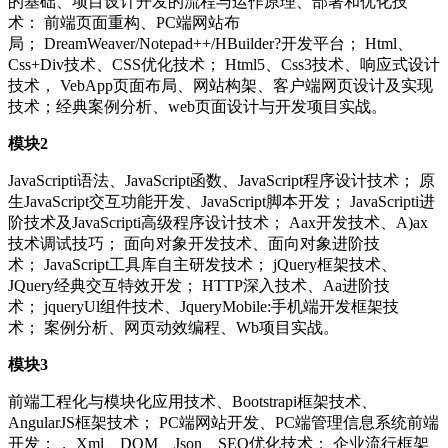
的基础、项目设计开发的流程与运作原理、部署和优化技
术： 前端页面重构、PC端网站布
局； DreamWeaver/Notepad++/HBuilder?开发平台； Html、
Css+Div技术、CSS优化技术； Html5、Css3技术、响应式设计
技术， VebApp页面布局、网站构架、客户端网页设计及实现
技术；经典案例分析、web页面设计与开发项目实战。
模块2
JavaScripti语法、JavaScript函数、JavaScript程序设计技术； 原
生JavaScript交互功能开发、JavaScript脚本开发； JavaScripti进
阶技术及JavaScripti高级程序设计技术； Aax开发技术、A)ax
技术调试技巧； 面向对象开发技术、面向对象进阶技
术； JavaScript工具库自主研发技术； jQuery框架技术、
JQuery经典交互特效开发； HTTP深入技术、Aa进阶技
术； jqueryUl组件技术、JqueryMobile:手机端开发框架技
术； 案例分析、网页动效编程、Wb项目实战。
模块3
前端工程化与模块化应用技术、Bootstrapi框架技术、
AngularJS框架技术； PC端网站开发、PC端管理信息系统前端
开发；， Xml、DOM、Json、SEO优化技术； 企业流行框架